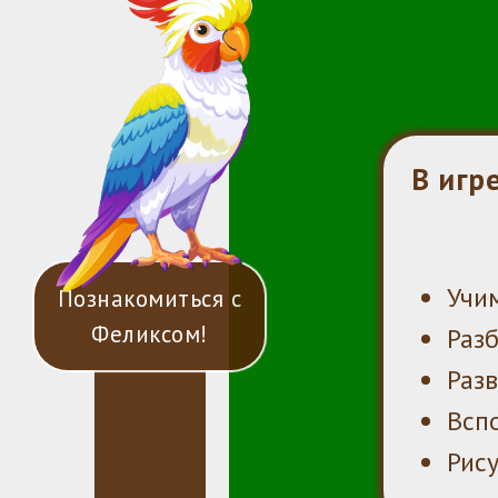
В игр
Учим
Познакомиться с
Феликсом!
Раз
Разв
Всп
Рису