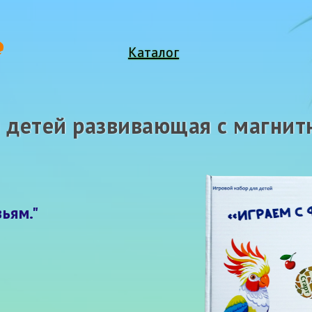
Каталог
я детей развивающая с магни
ьям."