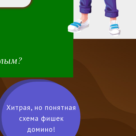
слым?
Хитрая, но понятная
схема фишек
домино!