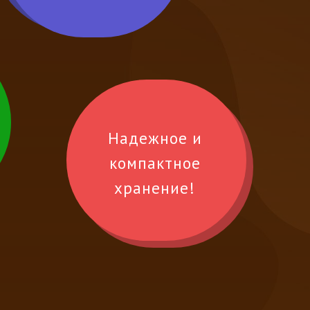
Надежное и
компактное
хранение!