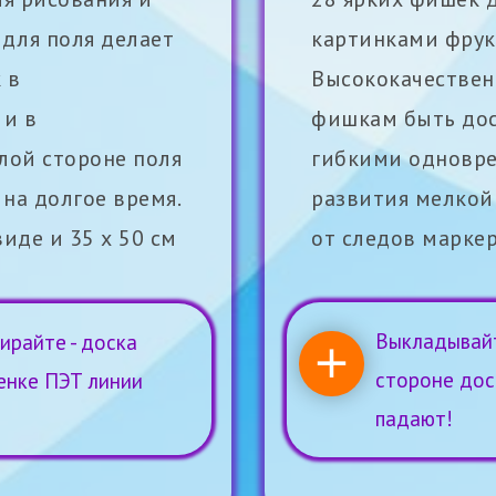
 для поля делает
картинками фрукт
 в
Высококачествен
 и в
фишкам быть дос
лой стороне поля
гибкими одновре
на долгое время.
развития мелкой
иде и 35 х 50 см
от следов маркер
Выкладывайт
ирайте - доска
стороне дос
енке ПЭТ линии
падают!