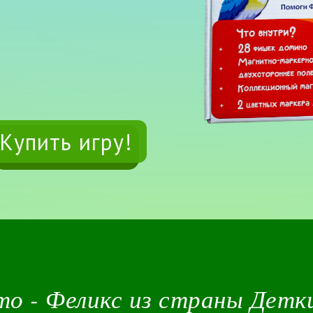
Купить игру!
о - Феликс из страны Детк