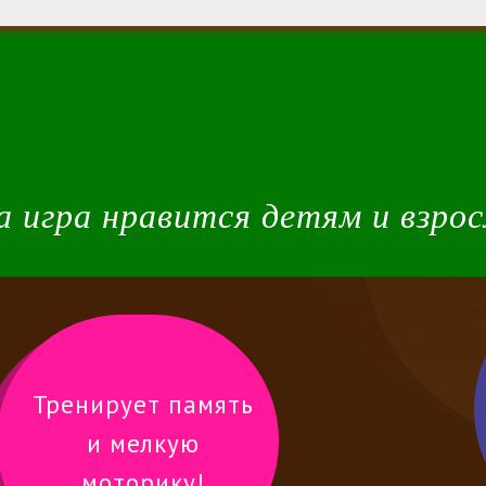
а игра нравится детям и взро
Тренирует память
и мелкую
моторику!