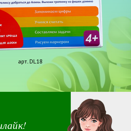
арт. DL18
илайк!